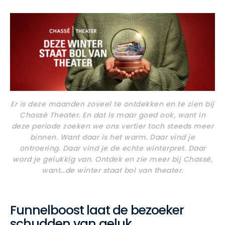
Er is deze maanden zoveel te ontdekken en te zien bij
Chassé Theater. En dat is maar goed ook, want in
deze periode zoeken we ons vertier toch steeds meer
binnen. Want daar is het warm. Daar vind je
ontroering. Daar vind je de echte winterpret. Daar
word je gelukkig van. Ontdek en zie meer bij Chassé,
want…de winter staat bol van theater.
Funnelboost
laat
de bezoeker
schudden van geluk